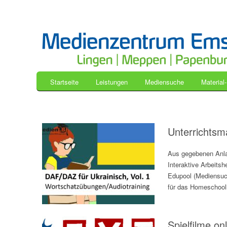
Startseite
Leistungen
Mediensuche
Material
Unterrichtsma
Aus gegebenen Anlas
Interaktive Arbeits
Edupool (Mediensuch
für das Homeschool
Spielfilme on