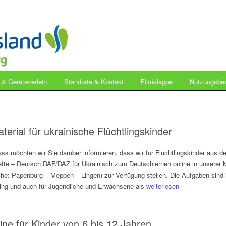
- & Geräteverleih
Standorte & Kontakt
Filmklappe
Nutzungsbe
terial für ukrainische Flüchtlingskinder
s möchten wir Sie darüber informieren, dass wir für Flüchtlingskinder aus d
hefte – Deutsch DAF/DAZ für Ukrainisch zum Deutschlernen online in unserer
e: Papenburg – Meppen – Lingen) zur Verfügung stellen. Die Aufgaben sind 
ing und auch für Jugendliche und Erwachsene als
weiterlesen
line für Kinder von 6 bis 12 Jahren