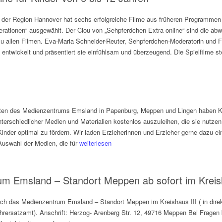
der Region Hannover hat sechs erfolgreiche Filme aus früheren Programmen
nerationen“ ausgewählt. Der Clou von „Sehpferdchen Extra online“ sind die ab
u allen Filmen. Eva-Maria Schneider-Reuter, Sehpferdchen-Moderatorin und F
 entwickelt und präsentiert sie einfühlsam und überzeugend. Die Spielfilme s
rten des Medienzentrums Emsland in Papenburg, Meppen und Lingen haben Ki
unterschiedlicher Medien und Materialien kostenlos auszuleihen, die sie nutz
 Kinder optimal zu fördern. Wir laden Erzieherinnen und Erzieher gerne dazu 
uswahl der Medien, die für
weiterlesen
m Emsland – Standort Meppen ab sofort im Kreish
sich das Medienzentrum Emsland – Standort Meppen im Kreishaus III ( in dir
rersatzamt). Anschrift: Herzog- Arenberg Str. 12, 49716 Meppen Bei Fragen bi