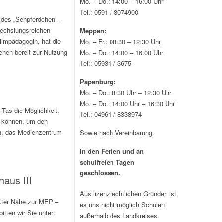
Mo. – Do.: 14:00 – 16:00 Uhr
Tel.: 0591 / 8074900
 des „Sehpferdchen –
wechslungsreichen
Meppen:
ilmpädagogin, hat die
Mo. – Fr.: 08:30 – 12:30 Uhr
tehen bereit zur Nutzung
Mo. – Do.: 14:00 – 16:00 Uhr
Tel:: 05931 / 3675
Papenburg:
Mo. – Do.: 8:30 Uhr – 12:30 Uhr
Mo. – Do.: 14:00 Uhr – 16:30 Uhr
Tas die Möglichkeit,
Tel.: 04961 / 8338974
en können, um den
ein, das Medienzentrum
Sowie nach Vereinbarung.
In den Ferien und an
schulfreien Tagen
geschlossen.
aus III
Aus lizenzrechtlichen Gründen ist
ekter Nähe zur MEP –
es uns nicht möglich Schulen
tten wir Sie unter:
außerhalb des Landkreises