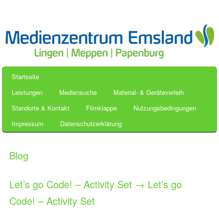
Startseite
Leistungen
Mediensuche
Material- & Geräteverleih
Standorte & Kontakt
Filmklappe
Nutzungsbedingungen
Impressum
Datenschutzerklärung
Blog
Let’s go Code! – Activity Set
→
Let’s go
Code! – Activity Set