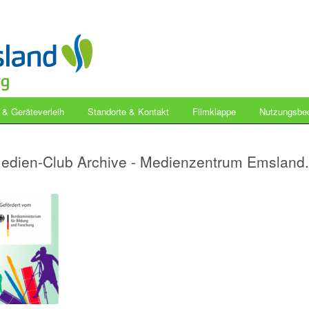
- & Geräteverleih
Standorte & Kontakt
Filmklappe
Nutzungsbe
Medien-Club Archive - Medienzentrum Emsland.