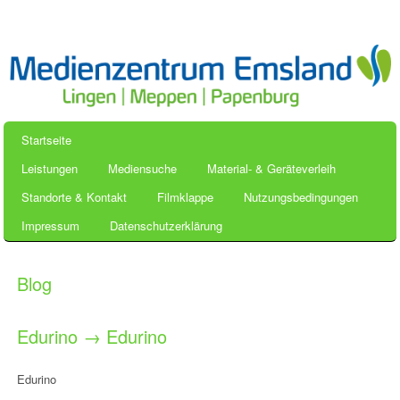
Startseite
Leistungen
Mediensuche
Material- & Geräteverleih
Standorte & Kontakt
Filmklappe
Nutzungsbedingungen
Impressum
Datenschutzerklärung
Blog
Edurino
→
Edurino
Edurino